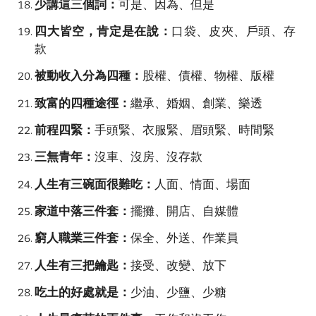
少講這三個詞：
可是、因為、但是
四大皆空，肯定是在說：
口袋、皮夾、戶頭、存
款
被動收入分為四種：
股權、債權、物權、版權
致富的四種途徑：
繼承、婚姻、創業、樂透
前程四緊：
手頭緊、衣服緊、眉頭緊、時間緊
三無青年：
沒車、沒房、沒存款
人生有三碗面很難吃：
人面、情面、場面
家道中落三件套：
擺攤、開店、自媒體
窮人職業三件套：
保全、外送、作業員
人生有三把鑰匙：
接受、改變、放下
吃土的好處就是：
少油、少鹽、少糖