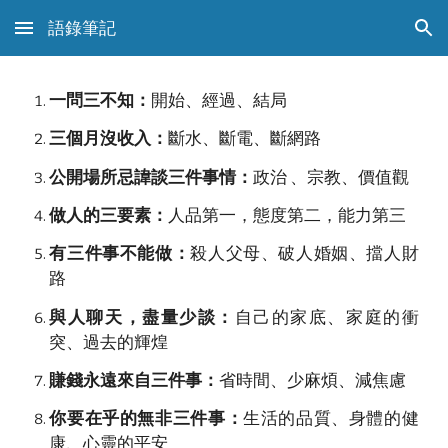
語錄筆記
Skip to main content
Skip to navigation
一問三不知：
開始、經過、結局
三個月沒收入：
斷水、斷電、斷網路
公開場所忌諱談三件事情：
政治
、
宗教
、
價值觀
做人的三要素：
人品第一，態度第二，能力第三
有三件事不能做：
殺人父母、破人婚姻、擋人財
路
與人聊天，盡量少談：
自己的家底、家庭的衝
突、過去的輝煌
賺錢永遠來自三件事：
省時間、少麻煩、減焦慮
你要在乎的無非三件事：
生活的品質、身體的健
康、心靈的平安