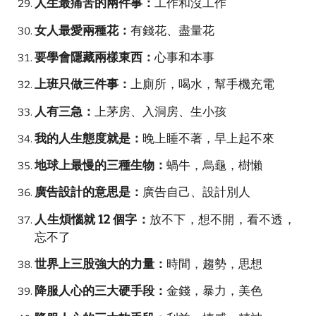
人生最痛苦的兩件事：
工作和沒工作
女人最愛兩種花：
有錢花、盡量花
要學會隱藏兩樣東西：
心事和本事
上班只做三件事：
上廁所，喝水，幫手機充電
人有三急：
上茅房、入洞房、生小孩
我的人生態度就是：
晚上睡不著，早上起不來
地球上最慢的三種生物：
蝸牛，烏龜，樹懶
廣告設計的意思是：
廣告自己、設計別人
人生煩惱就 12 個字：
放不下，想不開，看不透，
忘不了
世界上三股強大的力量：
時間，趨勢，思想
降服人心的三大硬手段：
金錢，暴力，美色