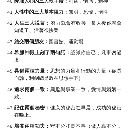
降服人心的三大軟手段：
利益，情感，精神
人性中的三大基本阻力：
無明，恐懼，惰性
人生三大謊言：
努力就會有收穫、長大後你就會
知道了、活著很快樂
結交兩個朋友：
圖書館、運動場
希臘神殿上刻了兩句話：
認識你自己；凡事勿過
度
具備兩種力量：
思想的力量
和
行動的力量
（
從長
而論，利劍總是敗在思想手下
）
追求兩個一致：
興趣與事業一致，愛情與婚姻一
致。
記住兩個秘密：
健康的秘密在早晨，成功的秘密
在晚上。
培養兩種功夫：
守本分
和
長本事（做人靠本分，