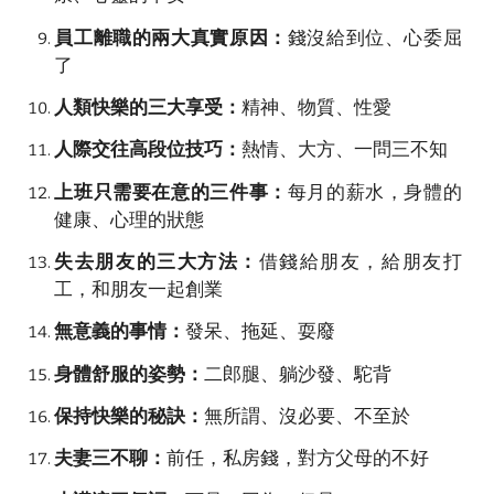
員工離職的兩大真實原因：
錢沒給到位、心委屈
了
人類快樂的三大享受：
精神、物質、性愛
人際交往高段位技巧
：
熱情、大方、一問三不知
上班只需要在意的三件事：
每月的薪水
，身體的
健康、心理的狀態
失去朋友的三大方法：
借錢給朋友，給朋友打
工，和朋友一起創業
無意義的事情：
發呆、拖延、耍廢
身體舒服的姿勢：
二郎腿、躺沙發、駝背
保持快樂的秘訣：
無所謂、沒必要、不至於
夫妻三不聊：
前任，私房錢，對方父母的不好