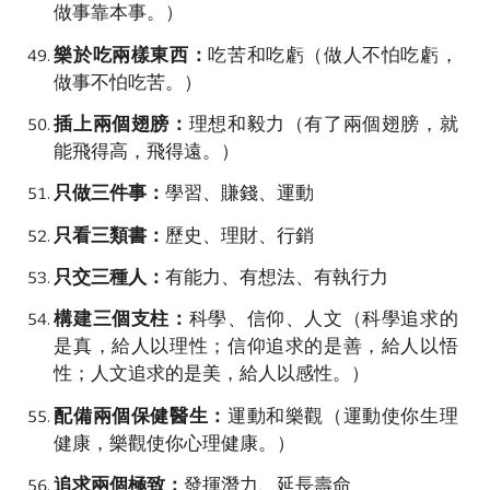
做事靠本事
。
）
樂於吃兩樣東西：
吃苦
和
吃虧（做人不怕吃虧，
做事不怕吃苦。）
插上兩個翅膀：
理想
和
毅力（有了兩個翅膀，就
能飛得高，飛得遠。）
只做三件事：
學習、賺錢、運動
只看三類書：
歷史、理財、行銷
只交三種人：
有能力、有想法、有執行力
構建三個支柱：
科學、信仰
、人文
（科學追求的
是真，給人以理性；信仰追求的是善，給人以悟
性；
人文追求的是美，給人以感性
。）
配備兩個保健醫生：
運動
和
樂觀（運動使你生理
健康，樂觀使你心理健康。）
追求兩個極致：
發揮潛力、延長壽命